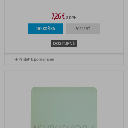
7,26 €
S DPH
DO KOŠÍKA
ZOBRAZIŤ
DOSTUPNÉ
Pridať k porovnaniu