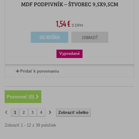
MDF PODPIVNÍK – ŠTVOREC 9,5X9,5CM
1,54 €
S DPH
DO KOŠÍKA
ZOBRAZIŤ
Vypredané
Pridať k porovnaniu
Porovnať (
0
)
1
2
3
4
Zobraziť všetko
Zobraziť 1 - 12 z 39 položiek