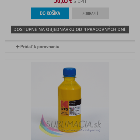
S DPH
DO KOŠÍKA
ZOBRAZIŤ
DOSTUPNÉ NA OBJEDNÁVKU OD 4 PRACOVNÝCH DNÍ.
Pridať k porovnaniu