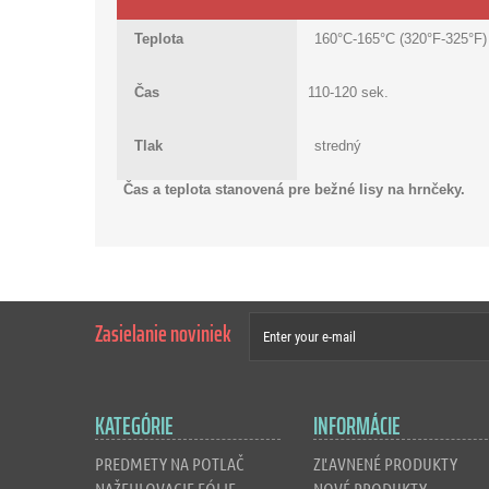
Teplota
160°C-165°C (320°F-325°F)
Čas
110-120 sek.
Tlak
stredný
Čas a teplota stanovená pre bežné lisy na hrnčeky.
Zasielanie noviniek
KATEGÓRIE
INFORMÁCIE
PREDMETY NA POTLAČ
ZĽAVNENÉ PRODUKTY
NAŽEHLOVACIE FÓLIE
NOVÉ PRODUKTY