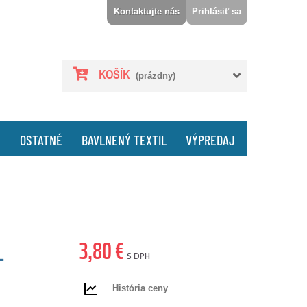
Kontaktujte nás
Prihlásiť sa
KOŠÍK
(prázdny)
E
OSTATNÉ
BAVLNENÝ TEXTIL
VÝPREDAJ
3,80 €
L
S DPH
História ceny