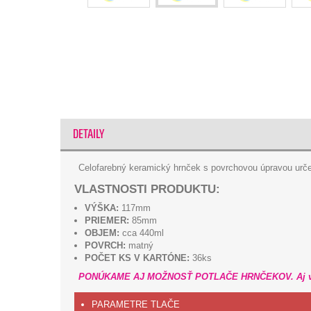
DETAILY
Celofarebný keramický hrnček s povrchovou úpravou urč
VLASTNOSTI PRODUKTU:
VÝŠKA:
117mm
PRIEMER:
85mm
OBJEM:
cca 440ml
POVRCH:
matný
POČET KS V KARTÓNE:
36ks
PONÚKAME AJ MOŽNOSŤ POTLAČE HRNČEKOV. Aj vo v
PARAMETRE TLAČE