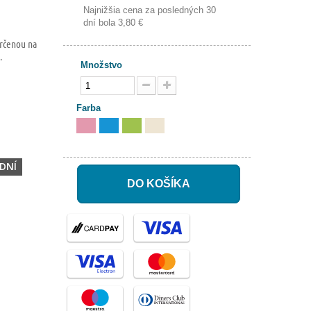
Najnižšia cena za posledných 30
dní bola
3,80 €
určenou na
a.
Množstvo
Farba
DNÍ
DO KOŠÍKA