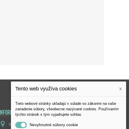
Sledujte nás
Tento web využíva cookies
x
Tieto webové stránky ukladajú v súlade so zákonmi na vaše
zariadenie súbory, všeobecne nazývané cookies. Používaním
INFORMÁCIE O OBCHODE
týchto stránok s tým vyjadrujete súhlas.
DUŠAN KURUC FOTO-KURUC, NITRIANSKA CESTA
Nevyhnutné súbory cookie