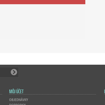
MÔJ ÚČET
OBJEDNÁVKY
DOBROPISY