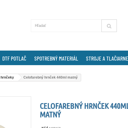
DTF POTLAČ
SPOTREBNÝ MATERIÁL
STROJE A TLAČIARN
 hrnčeky
Celofarebný hrnček 440ml matný
CELOFAREBNÝ HRNČEK 440M
MATNÝ