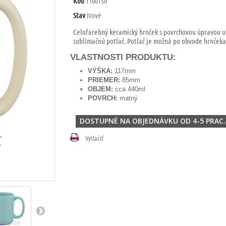
Kód
1100150
Stav
Nové
Celofarebný keramický hrnček s povrchovou úpravou 
sublimačnú potlač. Potlač je možná po obvode hrnček
VLASTNOSTI PRODUKTU:
VÝŠKA:
117mm
PRIEMER:
85mm
OBJEM:
cca 440ml
POVRCH:
matný
DOSTUPNÉ NA OBJEDNÁVKU OD 4-5 PRAC.
Vytlačiť